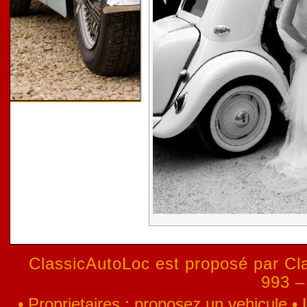
ClassicAutoLoc est proposé par Cla
993 –
•
Proprietaires : proposez un vehicule
•