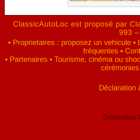
ClassicAutoLoc est proposé par Cla
993 –
•
Proprietaires : proposez un vehicule
•
fréquentes
•
Cont
•
Partenaires
•
Tourisme, cinéma ou shoo
cérémonies
Déclaration
Dobeuliou