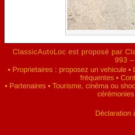
ClassicAutoLoc est proposé par Cla
993 –
•
Proprietaires : proposez un vehicule
•
fréquentes
•
Cont
•
Partenaires
•
Tourisme, cinéma ou shoo
cérémonies
Déclaration