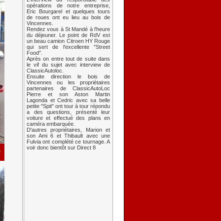
opérations de notre entreprise,
Eric Bourgarel et quelques tours
de roues ont eu lieu au bois de
Vincennes.
Rendez vous à St Mandé à l'heure
du déjeuner. Le point de RdV est
un beau camion Citroen HY Rouge
qui sert de l'excellente "Street
Food".
Après on entre tout de suite dans
le vif du sujet avec interview de
ClassicAutoloc.
Ensuite direction le bois de
Vincennes ou les propriétaires
partenaires de ClassicAutoLoc
Pierre et son Aston Martin
Lagonda et Cedric avec sa belle
petite "Spit" ont tour à tour répondu
a des questions, présenté leur
voiture et effectué des plans en
caméra embarquée.
D'autres propriétaires, Marion et
son Ami 6 et Thibault avec une
Fulvia ont complété ce tournage. A
voir donc bientôt sur Direct 8