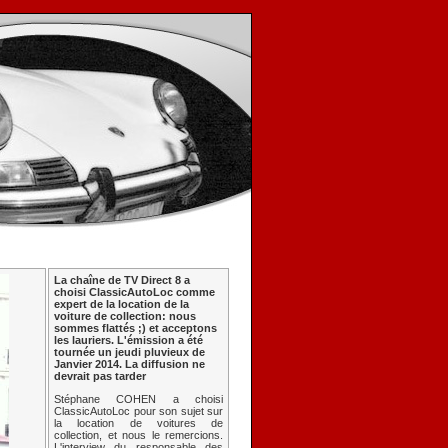
La chaîne de TV Direct 8 a
choisi ClassicAutoLoc comme
expert de la location de la
voiture de collection: nous
sommes flattés ;) et acceptons
les lauriers. L'émission a été
tournée un jeudi pluvieux de
Janvier 2014. La diffusion ne
devrait pas tarder
Stéphane COHEN a choisi
ClassicAutoLoc pour son sujet sur
la location de voitures de
collection, et nous le remercions.
L'interview du responsable des