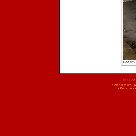
Une ami 
ClassicA
•
Proprietaires :
•
Partenaires