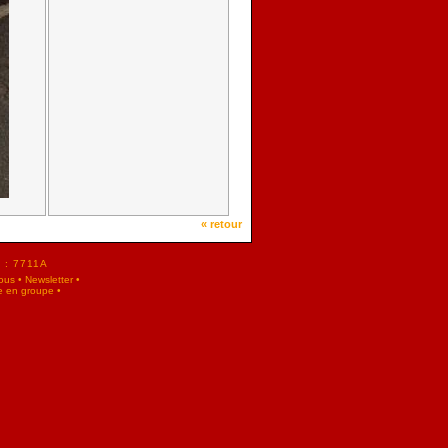
« retour
F : 7711A
ous
•
Newsletter
•
e en groupe
•