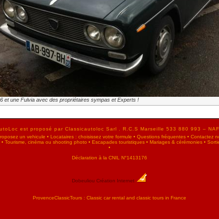
6 et une Fulvia avec des propriétaires sympas et Experts !
utoLoc est proposé par Classicautoloc Sarl . R.C.S Marseille 533 880 993 – NA
 proposez un vehicule
•
Locataires : choisissez votre formule
•
Questions fréquentes
•
Contactez n
•
Tourisme, cinéma ou shooting photo
•
Escapades touristiques
•
Mariages & cérémonies
•
Sorti
•
Déclaration à la CNIL N°1413176
Dobeuliou
Création Internet
ProvenceClassicTours : Classic car rental and classic tours in France