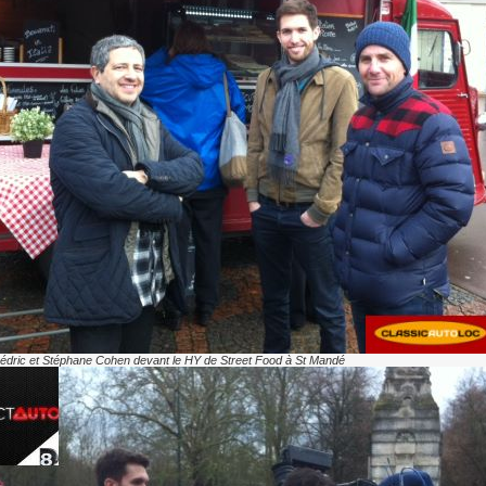
Cédric et Stéphane Cohen devant le HY de Street Food à St Mandé