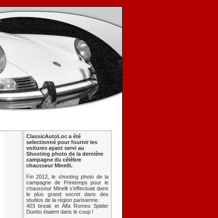
ClassicAutoLoc a été
selectionné pour fournir les
voitures ayant servi au
Shooting photo de la dernière
campagne du célèbre
chausseur Minelli.
Fin 2012, le shooting photo de la
campagne de Printemps pour le
chausseur Minelli s'effectuait dans
le plus grand secret dans des
studios de la région parisienne.
403 break et Alfa Romeo Spider
Duetto étaient dans le coup !