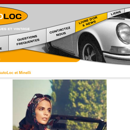
Location voiture prestige Marseille
utoLoc et Minelli