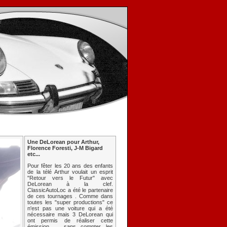
Une DeLorean pour Arthur,
Florence Foresti, J-M Bigard
etc...
Pour fêter les 20 ans des enfants
de la télé Arthur voulait un esprit
"Retour vers le Futur" avec
DeLorean à la clef.
ClassicAutoLoc a été le partenaire
de ces tournages . Comme dans
toutes les "super productions" ce
n'est pas une voiture qui a été
nécessaire mais 3 DeLorean qui
ont permis de réaliser cette
émission ... sans compter les