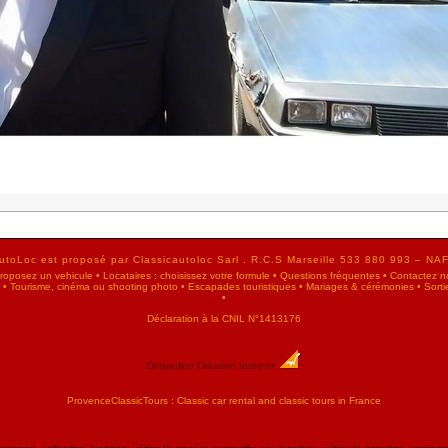
utoLoc est proposé par Classicautoloc Sarl . R.C.S Marseille 533 880 993 – NA
 proposez un vehicule
•
Locataires : choisissez votre formule
•
Questions fréquentes
•
Contactez n
•
Tourisme, cinéma ou shooting photo
•
Escapades touristiques
•
Mariages & cérémonies
•
Sorti
•
Déclaration à la CNIL N°1413176
Dobeuliou
Création Internet
ProvenceClassicTours : Classic car rental and classic tours in France