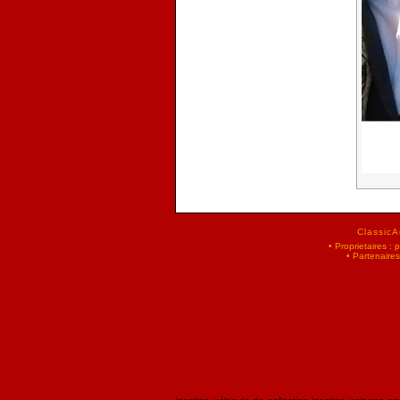
ClassicA
•
Proprietaires :
•
Partenaires