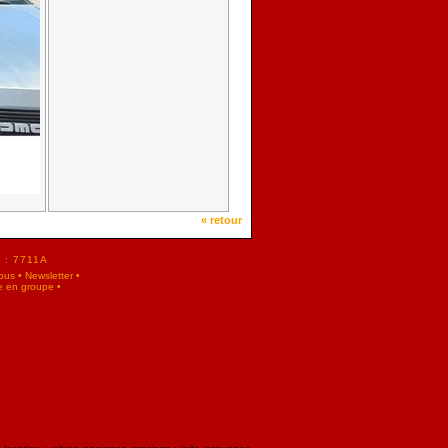
« retour
F : 7711A
ous
•
Newsletter
•
e en groupe
•