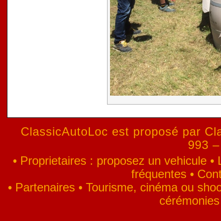
ClassicAutoLoc est proposé par Cla
993 –
•
Proprietaires : proposez un vehicule
•
fréquentes
•
Cont
•
Partenaires
•
Tourisme, cinéma ou shoo
cérémonies